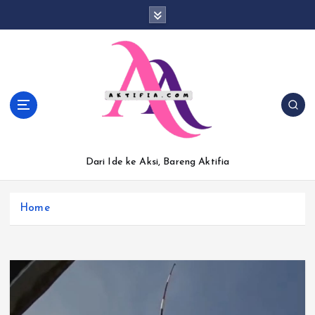
S
k
i
p
t
o
c
o
n
t
Dari Ide ke Aksi, Bareng Aktifia
e
n
t
Home