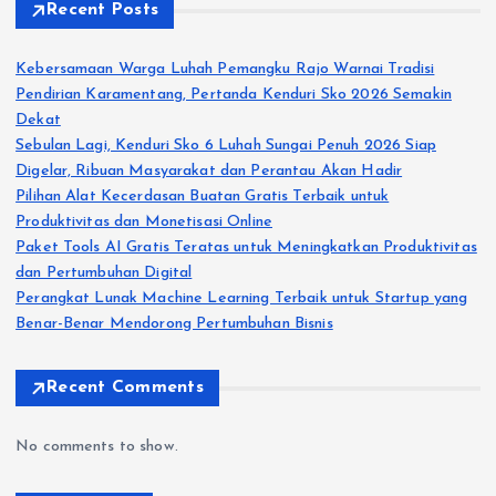
t
Recent Posts
s
Kebersamaan Warga Luhah Pemangku Rajo Warnai Tradisi
Pendirian Karamentang, Pertanda Kenduri Sko 2026 Semakin
p
Dekat
Sebulan Lagi, Kenduri Sko 6 Luhah Sungai Penuh 2026 Siap
a
Digelar, Ribuan Masyarakat dan Perantau Akan Hadir
Pilihan Alat Kecerdasan Buatan Gratis Terbaik untuk
g
Produktivitas dan Monetisasi Online
Paket Tools AI Gratis Teratas untuk Meningkatkan Produktivitas
i
dan Pertumbuhan Digital
Perangkat Lunak Machine Learning Terbaik untuk Startup yang
n
Benar-Benar Mendorong Pertumbuhan Bisnis
a
Recent Comments
t
No comments to show.
i