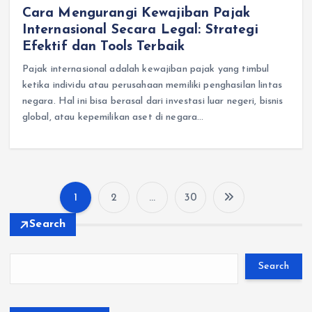
Cara Mengurangi Kewajiban Pajak
Internasional Secara Legal: Strategi
Efektif dan Tools Terbaik
Pajak internasional adalah kewajiban pajak yang timbul
ketika individu atau perusahaan memiliki penghasilan lintas
negara. Hal ini bisa berasal dari investasi luar negeri, bisnis
global, atau kepemilikan aset di negara…
1
2
…
30
P
Search
o
Search
s