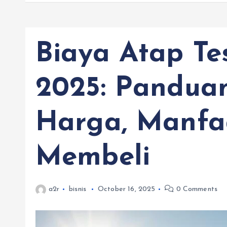
Biaya Atap Tes
2025: Pandua
Harga, Manfa
Membeli
a2r
bisnis
October 16, 2025
0 Comments