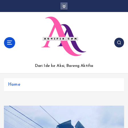
S
k
i
p
t
o
c
o
n
t
Dari Ide ke Aksi, Bareng Aktifia
e
n
t
Home