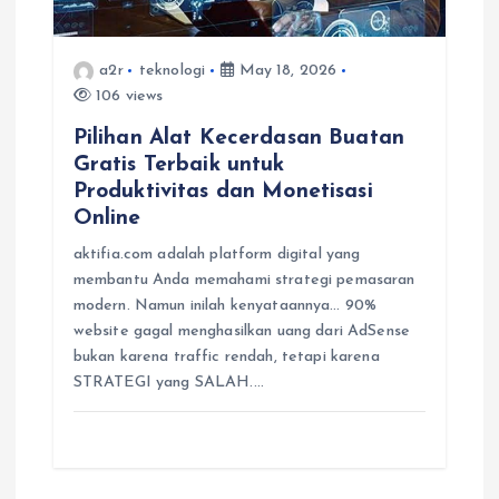
i
o
a2r
teknologi
May 18, 2026
106 views
n
Pilihan Alat Kecerdasan Buatan
Gratis Terbaik untuk
Produktivitas dan Monetisasi
Online
aktifia.com adalah platform digital yang
membantu Anda memahami strategi pemasaran
modern. Namun inilah kenyataannya… 90%
website gagal menghasilkan uang dari AdSense
bukan karena traffic rendah, tetapi karena
STRATEGI yang SALAH.…