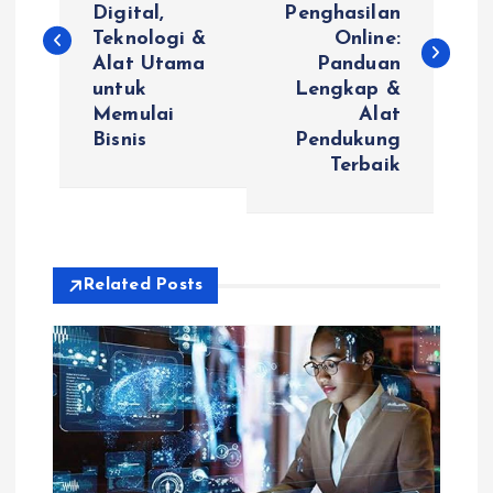
Digital,
Penghasilan
s
Teknologi &
Online:
Alat Utama
Panduan
t
untuk
Lengkap &
Memulai
Alat
n
Bisnis
Pendukung
Terbaik
a
v
i
Related Posts
g
a
t