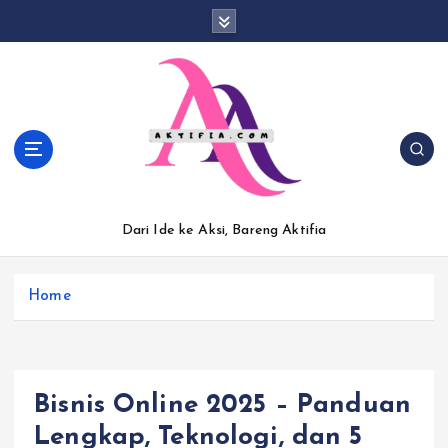
S
k
i
p
t
o
c
o
n
t
Dari Ide ke Aksi, Bareng Aktifia
e
n
t
Home
Bisnis Online 2025 – Panduan
Lengkap, Teknologi, dan 5