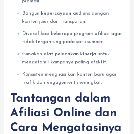
promosi.
Bangun
kepercayaan
audiens dengan
konten jujur dan transparan.
Diversifikasi beberapa program afiliasi agar
tidak tergantung pada satu sumber.
Gunakan
alat pelacakan kinerja
untuk
mengetahui kampanye paling efektif.
Konsisten menghasilkan konten baru agar
trafik dan engagement meningkat.
Tantangan dalam
Afiliasi Online dan
Cara Mengatasinya