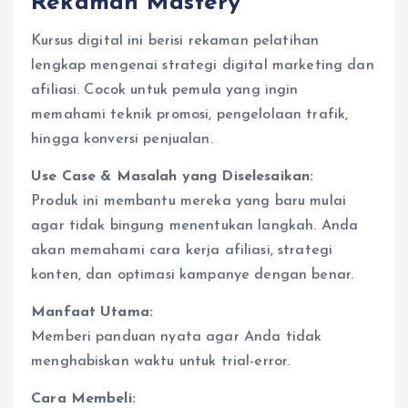
Rekaman Mastery
Kursus digital ini berisi rekaman pelatihan
lengkap mengenai strategi digital marketing dan
afiliasi. Cocok untuk pemula yang ingin
memahami teknik promosi, pengelolaan trafik,
hingga konversi penjualan.
Use Case & Masalah yang Diselesaikan:
Produk ini membantu mereka yang baru mulai
agar tidak bingung menentukan langkah. Anda
akan memahami cara kerja afiliasi, strategi
konten, dan optimasi kampanye dengan benar.
Manfaat Utama:
Memberi panduan nyata agar Anda tidak
menghabiskan waktu untuk trial-error.
Cara Membeli: