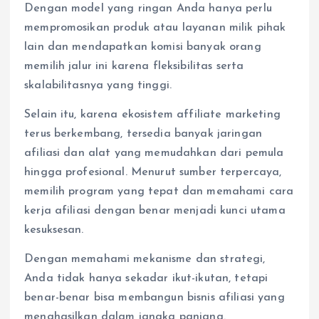
Dengan model yang ringan Anda hanya perlu
mempromosikan produk atau layanan milik pihak
lain dan mendapatkan komisi banyak orang
memilih jalur ini karena fleksibilitas serta
skalabilitasnya yang tinggi.
Selain itu, karena ekosistem affiliate marketing
terus berkembang, tersedia banyak jaringan
afiliasi dan alat yang memudahkan dari pemula
hingga profesional. Menurut sumber terpercaya,
memilih program yang tepat dan memahami cara
kerja afiliasi dengan benar menjadi kunci utama
kesuksesan.
Dengan memahami mekanisme dan strategi,
Anda tidak hanya sekadar ikut-ikutan, tetapi
benar-benar bisa membangun bisnis afiliasi yang
menghasilkan dalam jangka panjang.