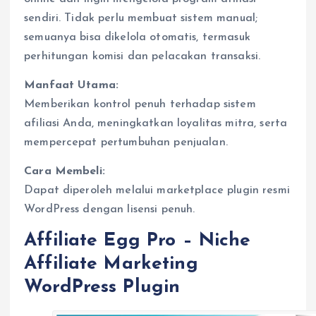
sendiri. Tidak perlu membuat sistem manual;
semuanya bisa dikelola otomatis, termasuk
perhitungan komisi dan pelacakan transaksi.
Manfaat Utama:
Memberikan kontrol penuh terhadap sistem
afiliasi Anda, meningkatkan loyalitas mitra, serta
mempercepat pertumbuhan penjualan.
Cara Membeli:
Dapat diperoleh melalui marketplace plugin resmi
WordPress dengan lisensi penuh.
Affiliate Egg Pro – Niche
Affiliate Marketing
WordPress Plugin