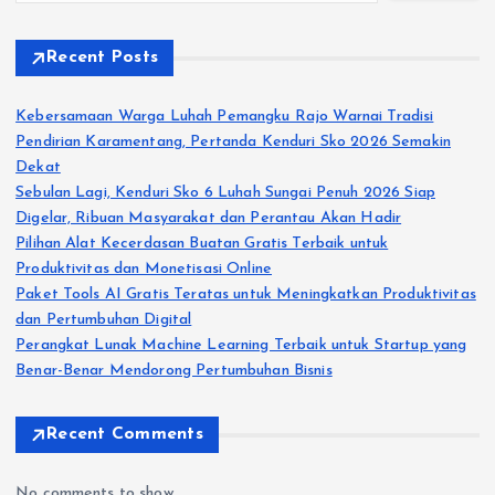
Recent Posts
Kebersamaan Warga Luhah Pemangku Rajo Warnai Tradisi
Pendirian Karamentang, Pertanda Kenduri Sko 2026 Semakin
Dekat
Sebulan Lagi, Kenduri Sko 6 Luhah Sungai Penuh 2026 Siap
Digelar, Ribuan Masyarakat dan Perantau Akan Hadir
Pilihan Alat Kecerdasan Buatan Gratis Terbaik untuk
Produktivitas dan Monetisasi Online
Paket Tools AI Gratis Teratas untuk Meningkatkan Produktivitas
dan Pertumbuhan Digital
Perangkat Lunak Machine Learning Terbaik untuk Startup yang
Benar-Benar Mendorong Pertumbuhan Bisnis
Recent Comments
No comments to show.