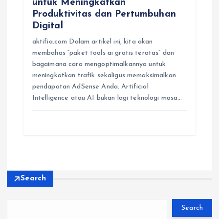
untuk Meningkatkan
Produktivitas dan Pertumbuhan
Digital
aktifia.com Dalam artikel ini, kita akan
membahas “paket tools ai gratis teratas” dan
bagaimana cara mengoptimalkannya untuk
meningkatkan trafik sekaligus memaksimalkan
pendapatan AdSense Anda. Artificial
Intelligence atau AI bukan lagi teknologi masa…
Search
Search