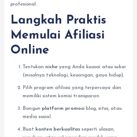
profesional.
Langkah Praktis
Memulai Afiliasi
Online
Tentukan
niche
yang Anda kuasai atau sukai
(misalnya teknologi, keuangan, gaya hidup).
Pilih program afiliasi yang terpercaya dan
memiliki sistem komisi transparan.
Bangun
platform promosi
blog, situs, atau
media sosial.
Buat
konten berkualitas
seperti ulasan,