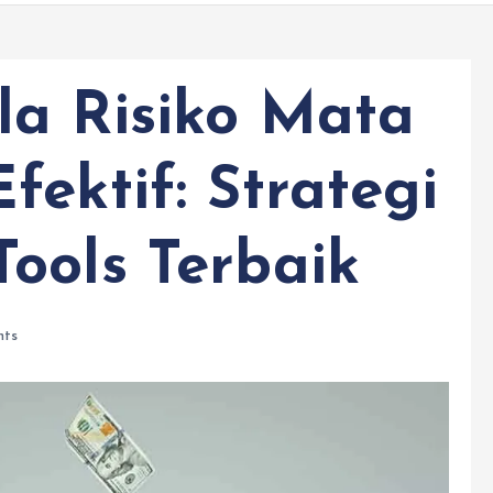
a Risiko Mata
ektif: Strategi
ools Terbaik
ts