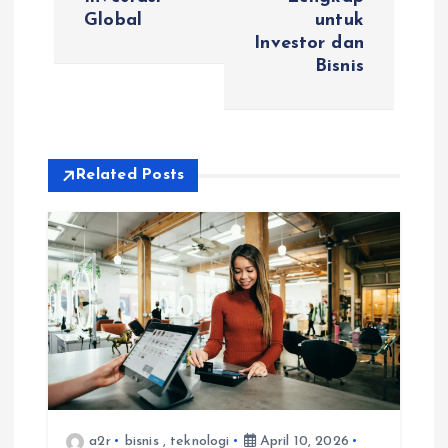
n
Global
untuk
Investor dan
a
Bisnis
v
i
Related Posts
g
a
t
i
o
a2r
bisnis
,
teknologi
April 10, 2026