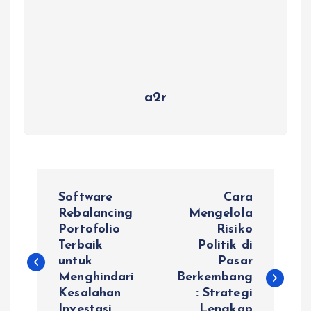
a2r
P
Software
Cara
o
Rebalancing
Mengelola
Portofolio
Risiko
Terbaik
Politik di
s
untuk
Pasar
Menghindari
Berkembang
t
Kesalahan
: Strategi
Investasi
Lengkap