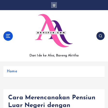
S
k
i
p
t
o
c
o
n
t
Dari Ide ke Aksi, Bareng Aktifia
e
n
t
Home
Cara Merencanakan Pensiun
Luar Negeri dengan