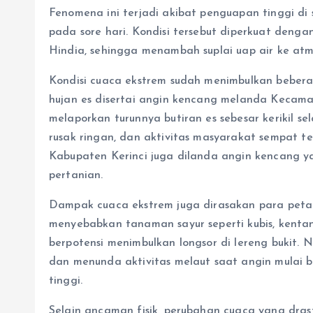
Fenomena ini terjadi akibat penguapan tinggi di
pada sore hari. Kondisi tersebut diperkuat deng
Hindia, sehingga menambah suplai uap air ke atm
Kondisi cuaca ekstrem sudah menimbulkan bebera
hujan es disertai angin kencang melanda Keca
melaporkan turunnya butiran es sebesar kerikil 
rusak ringan, dan aktivitas masyarakat sempat t
Kabupaten Kerinci juga dilanda angin kencang
pertanian.
Dampak cuaca ekstrem juga dirasakan para petan
menyebabkan tanaman sayur seperti kubis, kenta
berpotensi menimbulkan longsor di lereng bukit. N
dan menunda aktivitas melaut saat angin mulai
tinggi.
Selain ancaman fisik, perubahan cuaca yang dras