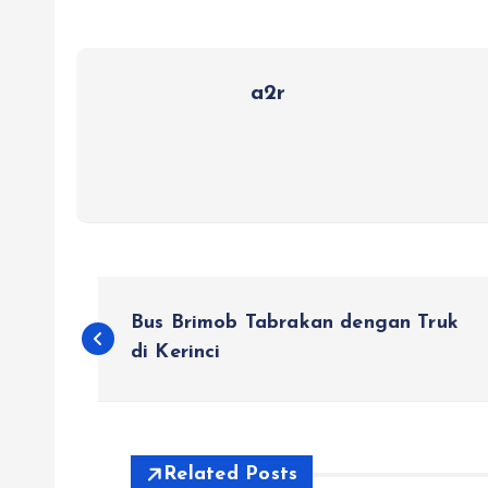
a2r
P
Bus Brimob Tabrakan dengan Truk
o
di Kerinci
s
Related Posts