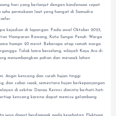
 siang hari yang berlanjut dengan kondensasi cepat
an suhu permukaan laut yang hangat di Samudra
osfer.
pa kejadian di lapangan. Pada awal Oktober 2025,
matan Hamparan Rawang, Kota Sungai Penuh. Warga
selama hampir 20 menit. Beberapa atap rumah warga
erganggu. Tidak lama berselang, wilayah Kayu Aro di
 yang menumbangkan pohon dan merusak lahan
i. Angin kencang dan curah hujan tinggi
ng, dan cabai rusak, sementara hujan berkepanjangan
elayan di sekitar Danau Kerinci diminta berhati-hati
 bertiup kencang karena dapat memicu gelombang
tis juga dapat berdampak pada kesehatan. Fluktuasi