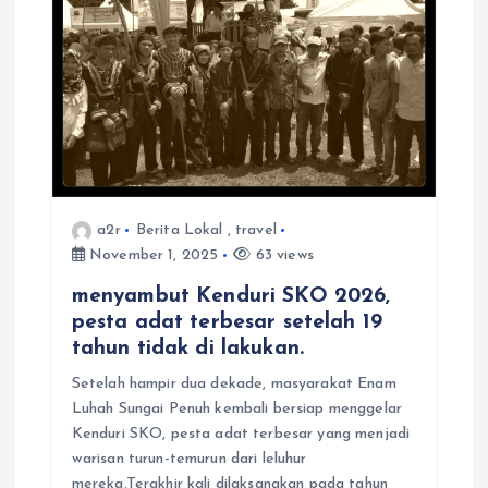
t
i
o
n
a2r
Berita Lokal
,
travel
November 1, 2025
63 views
menyambut Kenduri SKO 2026,
pesta adat terbesar setelah 19
tahun tidak di lakukan.
Setelah hampir dua dekade, masyarakat Enam
Luhah Sungai Penuh kembali bersiap menggelar
Kenduri SKO, pesta adat terbesar yang menjadi
warisan turun-temurun dari leluhur
mereka.Terakhir kali dilaksanakan pada tahun