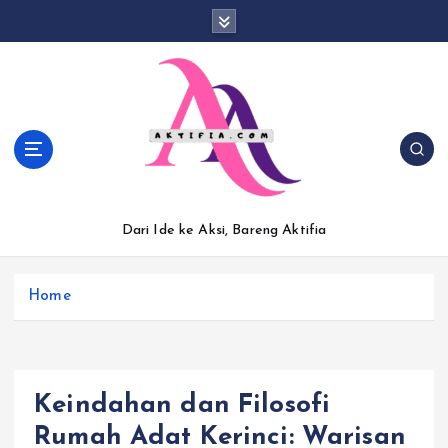
S
k
i
p
t
o
c
o
n
t
Dari Ide ke Aksi, Bareng Aktifia
e
n
t
Home
Keindahan dan Filosofi
Rumah Adat Kerinci: Warisan