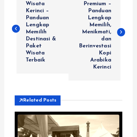
o
Wisata
Premium –
Kerinci –
Panduan
Panduan
Lengkap
s
Lengkap
Memilih,
Memilih
Menikmati,
t
Destinasi &
dan
Paket
Berinvestasi
n
Wisata
Kopi
Terbaik
Arabika
a
Kerinci
v
i
Related Posts
g
a