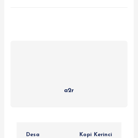
a2r
P
Desa
Kopi Kerinci