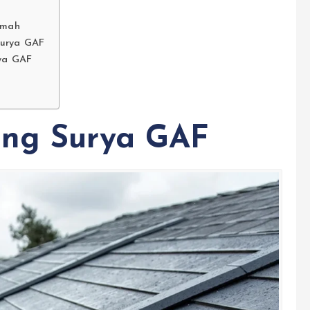
umah
Surya GAF
ya GAF
eng Surya GAF