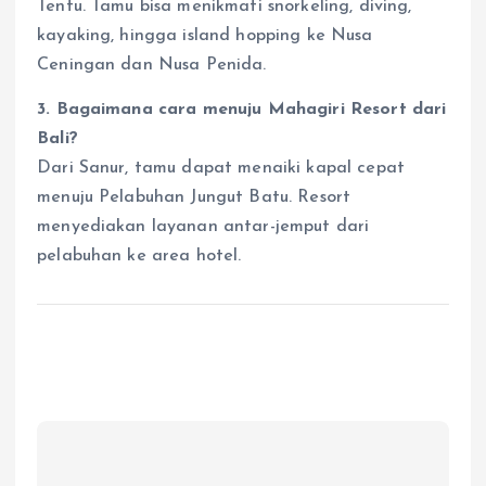
Tentu. Tamu bisa menikmati snorkeling, diving,
kayaking, hingga island hopping ke Nusa
Ceningan dan Nusa Penida.
3. Bagaimana cara menuju Mahagiri Resort dari
Bali?
Dari Sanur, tamu dapat menaiki kapal cepat
menuju Pelabuhan Jungut Batu. Resort
menyediakan layanan antar-jemput dari
pelabuhan ke area hotel.