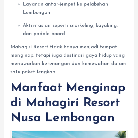
Layanan antar-jemput ke pelabuhan
Lembongan
Aktivitas air seperti snorkeling, kayaking,
dan paddle board
Mahagiri Resort tidak hanya menjadi tempat
menginap, tetapi juga destinasi gaya hidup yang
menawarkan ketenangan dan kemewahan dalam
satu paket lengkap.
Manfaat Menginap
di Mahagiri Resort
Nusa Lembongan