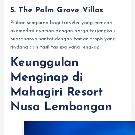
5. The Palm Grove Villas
Pilihan sempurna bagi traveler yang mencari
akomodasi nyaman dengan harga terjangkau.
Suasananya santai dengan taman tropis yang
rindang dan fasilitas spa yang lengkap.
Keunggulan
Menginap di
Mahagiri Resort
Nusa Lembongan