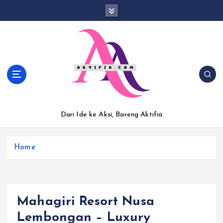
S
k
i
p
t
o
c
o
n
t
Dari Ide ke Aksi, Bareng Aktifia
e
n
t
Home
Mahagiri Resort Nusa
Lembongan – Luxury