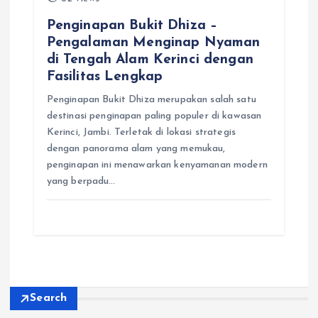
Penginapan Bukit Dhiza –
Pengalaman Menginap Nyaman
di Tengah Alam Kerinci dengan
Fasilitas Lengkap
Penginapan Bukit Dhiza merupakan salah satu
destinasi penginapan paling populer di kawasan
Kerinci, Jambi. Terletak di lokasi strategis
dengan panorama alam yang memukau,
penginapan ini menawarkan kenyamanan modern
yang berpadu…
Search