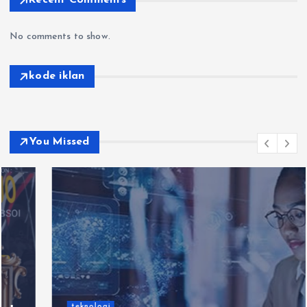
Recent Comments
No comments to show.
kode iklan
You Missed
teknologi