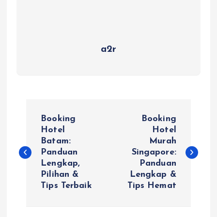
a2r
P
Booking
Booking
o
Hotel
Hotel
Batam:
Murah
Panduan
Singapore:
s
Lengkap,
Panduan
Pilihan &
Lengkap &
t
Tips Terbaik
Tips Hemat
n