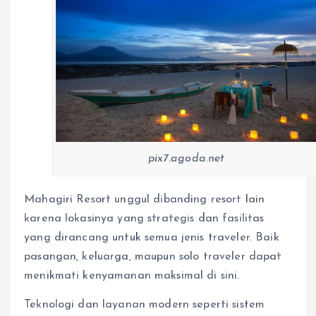
pix7.agoda.net
Mahagiri Resort unggul dibanding resort lain
karena lokasinya yang strategis dan fasilitas
yang dirancang untuk semua jenis traveler. Baik
pasangan, keluarga, maupun solo traveler dapat
menikmati kenyamanan maksimal di sini.
Teknologi dan layanan modern seperti sistem