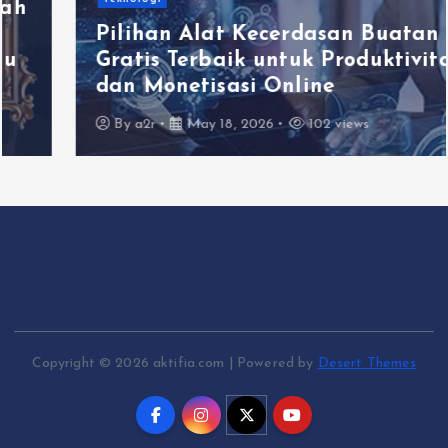
Pilihan Alat Kecerdasan Buatan
Gratis Terbaik untuk Produktivitas
dan Monetisasi Online
By
a2r
May 18, 2026
102 views
Copyright © 2026 aktifia.com | Powered by
Desert Themes