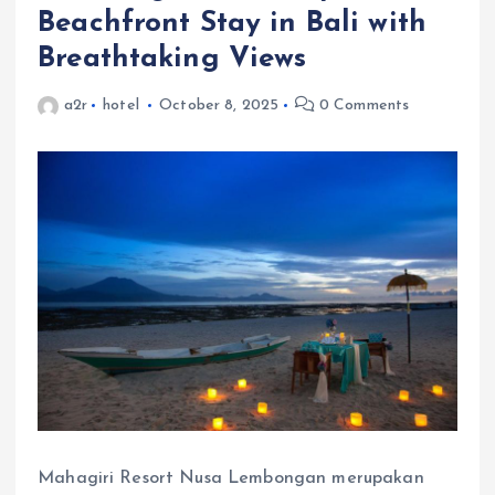
Beachfront Stay in Bali with
Breathtaking Views
a2r
hotel
October 8, 2025
0 Comments
Mahagiri Resort Nusa Lembongan merupakan