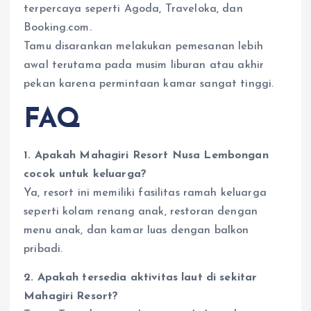
terpercaya seperti Agoda, Traveloka, dan
Booking.com.
Tamu disarankan melakukan pemesanan lebih
awal terutama pada musim liburan atau akhir
pekan karena permintaan kamar sangat tinggi.
FAQ
1. Apakah Mahagiri Resort Nusa Lembongan
cocok untuk keluarga?
Ya, resort ini memiliki fasilitas ramah keluarga
seperti kolam renang anak, restoran dengan
menu anak, dan kamar luas dengan balkon
pribadi.
2. Apakah tersedia aktivitas laut di sekitar
Mahagiri Resort?