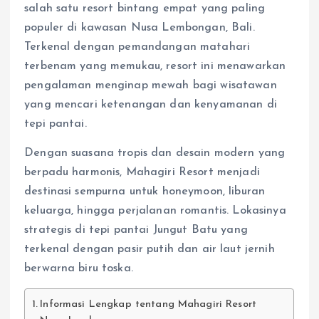
salah satu resort bintang empat yang paling
populer di kawasan Nusa Lembongan, Bali.
Terkenal dengan pemandangan matahari
terbenam yang memukau, resort ini menawarkan
pengalaman menginap mewah bagi wisatawan
yang mencari ketenangan dan kenyamanan di
tepi pantai.
Dengan suasana tropis dan desain modern yang
berpadu harmonis, Mahagiri Resort menjadi
destinasi sempurna untuk honeymoon, liburan
keluarga, hingga perjalanan romantis. Lokasinya
strategis di tepi pantai Jungut Batu yang
terkenal dengan pasir putih dan air laut jernih
berwarna biru toska.
Informasi Lengkap tentang Mahagiri Resort