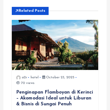
a
Related Posts
v
i
g
a
t
i
a2r
hotel
October 23, 2025
70 views
o
Penginapan Flamboyan di Kerinci
– Akomodasi Ideal untuk Liburan
n
& Bisnis di Sungai Penuh