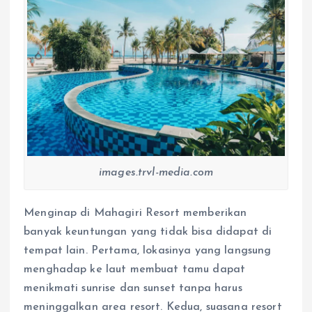
images.trvl-media.com
Menginap di Mahagiri Resort memberikan
banyak keuntungan yang tidak bisa didapat di
tempat lain. Pertama, lokasinya yang langsung
menghadap ke laut membuat tamu dapat
menikmati sunrise dan sunset tanpa harus
meninggalkan area resort. Kedua, suasana resort