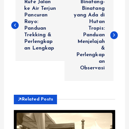
Rute Jalan
Binatang-
o
ke Air Terjun
Binatang
Pancuran
yang Ada di
Rayo:
Hutan
s
Panduan
Tropis:
Trekking &
Panduan
t
Perlengkap
Menjelajah
an Lengkap
&
n
Perlengkap
an
a
Observasi
v
i
Related Posts
g
a