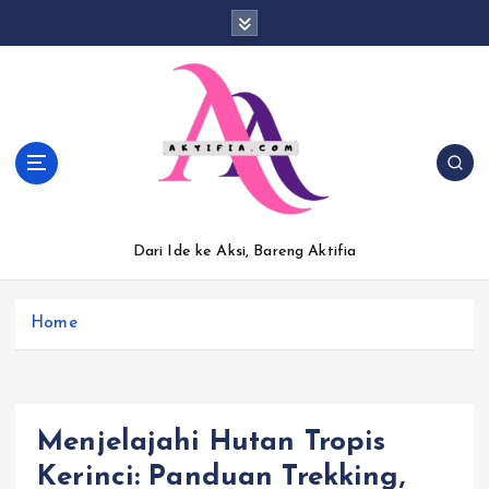
S
k
i
p
t
o
c
o
n
t
Dari Ide ke Aksi, Bareng Aktifia
e
n
t
Home
Menjelajahi Hutan Tropis
Kerinci: Panduan Trekking,