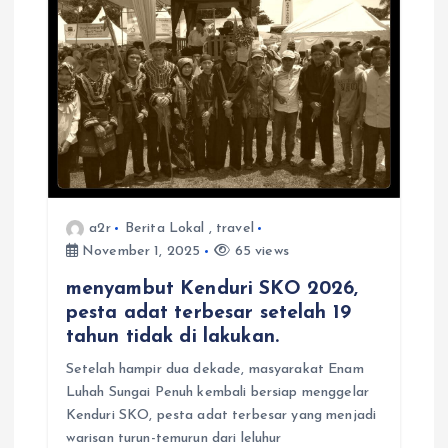
t
i
o
n
a2r
Berita Lokal
,
travel
November 1, 2025
65 views
menyambut Kenduri SKO 2026,
pesta adat terbesar setelah 19
tahun tidak di lakukan.
Setelah hampir dua dekade, masyarakat Enam
Luhah Sungai Penuh kembali bersiap menggelar
Kenduri SKO, pesta adat terbesar yang menjadi
warisan turun-temurun dari leluhur