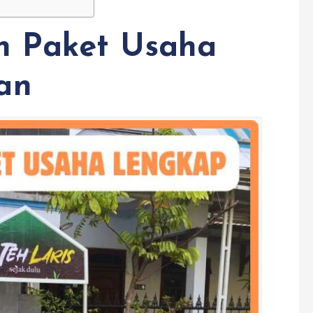
h Paket Usaha
an