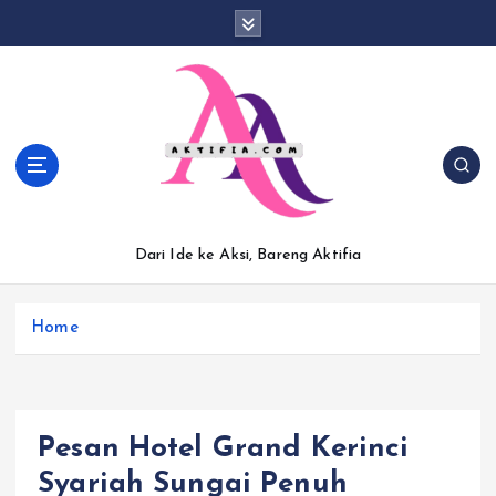
S
k
i
p
t
o
c
o
n
t
Dari Ide ke Aksi, Bareng Aktifia
e
n
t
Home
Pesan Hotel Grand Kerinci
Syariah Sungai Penuh