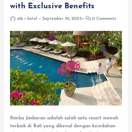
with Exclusive Benefits
a2r
hotel
September 30, 2025
0 Comments
Rimba Jimbaran adalah salah satu resort mewah
terbaik di Bali yang dikenal dengan keindahan