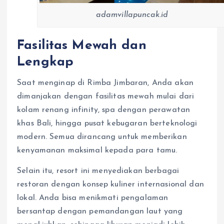
adamvillapuncak.id
Fasilitas Mewah dan
Lengkap
Saat menginap di Rimba Jimbaran, Anda akan
dimanjakan dengan fasilitas mewah mulai dari
kolam renang infinity, spa dengan perawatan
khas Bali, hingga pusat kebugaran berteknologi
modern. Semua dirancang untuk memberikan
kenyamanan maksimal kepada para tamu.
Selain itu, resort ini menyediakan berbagai
restoran dengan konsep kuliner internasional dan
lokal. Anda bisa menikmati pengalaman
bersantap dengan pemandangan laut yang