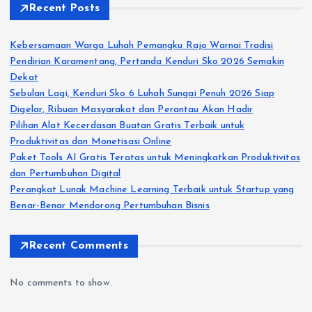
Recent Posts
Kebersamaan Warga Luhah Pemangku Rajo Warnai Tradisi
Pendirian Karamentang, Pertanda Kenduri Sko 2026 Semakin
Dekat
Sebulan Lagi, Kenduri Sko 6 Luhah Sungai Penuh 2026 Siap
Digelar, Ribuan Masyarakat dan Perantau Akan Hadir
Pilihan Alat Kecerdasan Buatan Gratis Terbaik untuk
Produktivitas dan Monetisasi Online
Paket Tools AI Gratis Teratas untuk Meningkatkan Produktivitas
dan Pertumbuhan Digital
Perangkat Lunak Machine Learning Terbaik untuk Startup yang
Benar-Benar Mendorong Pertumbuhan Bisnis
Recent Comments
No comments to show.