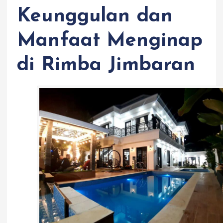
Keunggulan dan
Manfaat Menginap
di Rimba Jimbaran