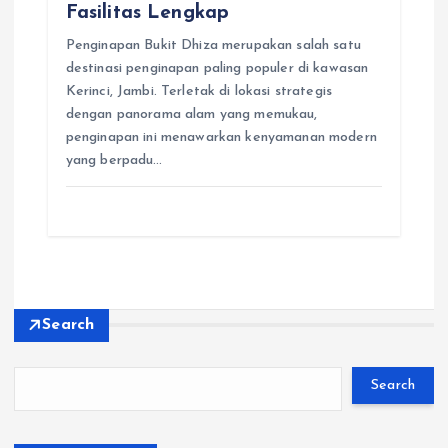
Fasilitas Lengkap
Penginapan Bukit Dhiza merupakan salah satu
destinasi penginapan paling populer di kawasan
Kerinci, Jambi. Terletak di lokasi strategis
dengan panorama alam yang memukau,
penginapan ini menawarkan kenyamanan modern
yang berpadu…
Search
Search