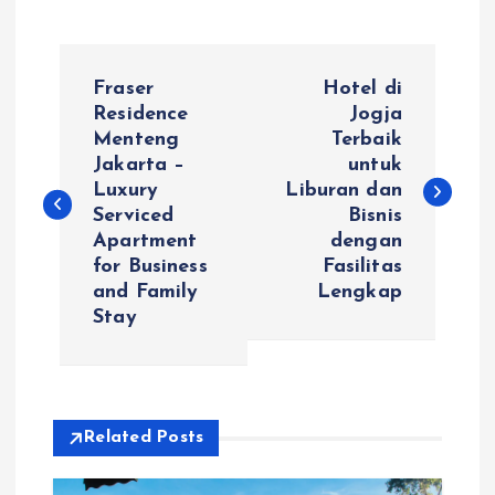
P
Fraser
Hotel di
o
Residence
Jogja
Menteng
Terbaik
Jakarta –
untuk
s
Luxury
Liburan dan
Serviced
Bisnis
t
Apartment
dengan
for Business
Fasilitas
n
and Family
Lengkap
Stay
a
v
i
Related Posts