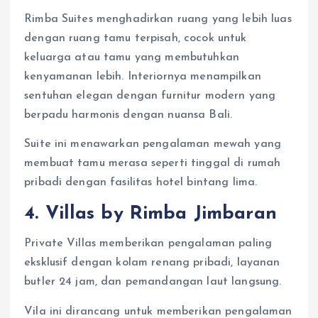
Rimba Suites menghadirkan ruang yang lebih luas
dengan ruang tamu terpisah, cocok untuk
keluarga atau tamu yang membutuhkan
kenyamanan lebih. Interiornya menampilkan
sentuhan elegan dengan furnitur modern yang
berpadu harmonis dengan nuansa Bali.
Suite ini menawarkan pengalaman mewah yang
membuat tamu merasa seperti tinggal di rumah
pribadi dengan fasilitas hotel bintang lima.
4. Villas by Rimba Jimbaran
Private Villas memberikan pengalaman paling
eksklusif dengan kolam renang pribadi, layanan
butler 24 jam, dan pemandangan laut langsung.
Vila ini dirancang untuk memberikan pengalaman