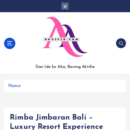
S
k
i
p
t
o
c
o
n
t
Dari Ide ke Aksi, Bareng Aktifia
e
n
t
Home
Rimba Jimbaran Bali –
Luxury Resort Experience