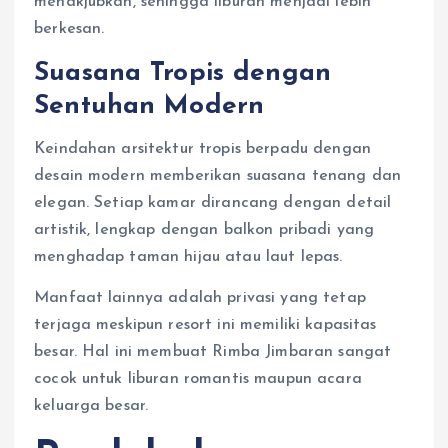
menakjubkan, sehingga liburan menjadi lebih
berkesan.
Suasana Tropis dengan
Sentuhan Modern
Keindahan arsitektur tropis berpadu dengan
desain modern memberikan suasana tenang dan
elegan. Setiap kamar dirancang dengan detail
artistik, lengkap dengan balkon pribadi yang
menghadap taman hijau atau laut lepas.
Manfaat lainnya adalah privasi yang tetap
terjaga meskipun resort ini memiliki kapasitas
besar. Hal ini membuat Rimba Jimbaran sangat
cocok untuk liburan romantis maupun acara
keluarga besar.