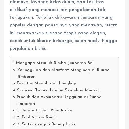
alamnya, layanan kelas dunia, dan fasilitas
eksklusif yang memberikan pengalaman tak
terlupakan. Terletak di kawasan Jimbaran yang
populer dengan pantainya yang menawan, resort
ini menawarkan suasana tropis yang elegan,
cocok untuk liburan keluarga, bulan madu, hingga
perjalanan bisnis.
Mengapa Memilih Rimba Jimbaran Bali
Keunggulan dan Manfaat Menginap di Rimba
Jimbaran
Fasilitas Mewah dan Lengkap
Suasana Tropis dengan Sentuhan Modern
Produk dan Akomodasi Unggulan di Rimba
Jimbaran
1. Deluxe Ocean View Room
2. Pool Access Room
3. Suites dengan Ruang Luas