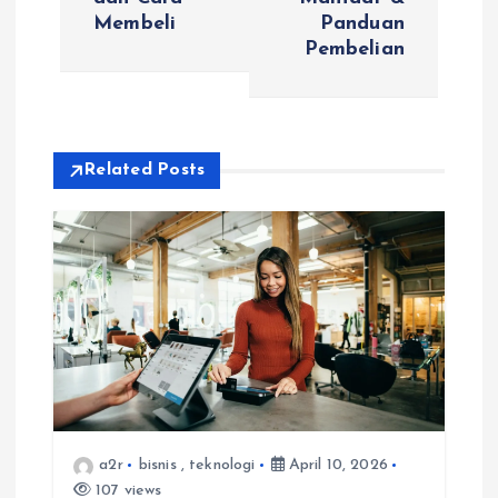
Membeli
Panduan
n
Pembelian
a
v
Related Posts
i
g
a
t
i
o
a2r
bisnis
,
teknologi
April 10, 2026
107 views