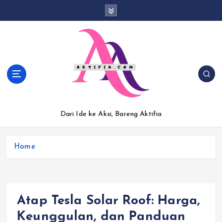
S
k
i
p
t
o
c
o
n
t
Dari Ide ke Aksi, Bareng Aktifia
e
n
t
Home
Atap Tesla Solar Roof: Harga,
Keunggulan, dan Panduan