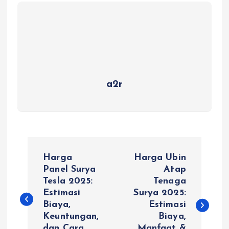
a2r
P
Harga
Harga Ubin
o
Panel Surya
Atap
Tesla 2025:
Tenaga
Estimasi
Surya 2025:
s
Biaya,
Estimasi
Keuntungan,
Biaya,
t
dan Cara
Manfaat &