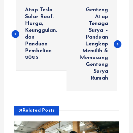
P
Atap Tesla
Genteng
o
Solar Roof:
Atap
Harga,
Tenaga
Keunggulan,
Surya –
s
dan
Panduan
Panduan
Lengkap
t
Pembelian
Memilih &
2025
Memasang
n
Genteng
Surya
a
Rumah
v
i
Related Posts
g