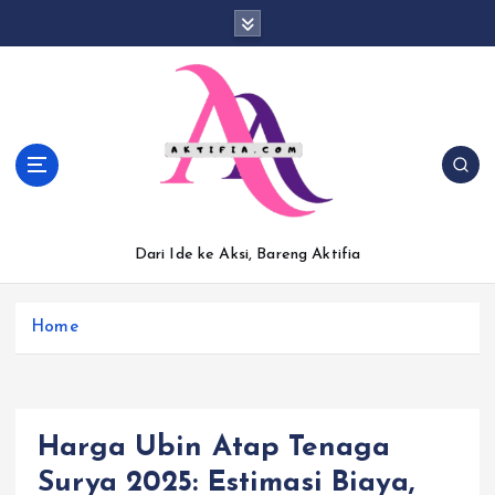
S
k
i
p
t
o
c
o
n
t
Dari Ide ke Aksi, Bareng Aktifia
e
n
t
Home
Harga Ubin Atap Tenaga
Surya 2025: Estimasi Biaya,