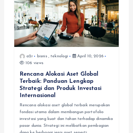
a
t
i
o
a2r
bisnis
,
teknologi
April 10, 2026
n
106 views
Rencana Alokasi Aset Global
Terbaik: Panduan Lengkap
Strategi dan Produk Investasi
Internasional
Rencana alokasi aset global terbaik merupakan
fondasi utama dalam membangun portofolio
investasi yang kuat dan tahan terhadap dinamika
pasar dunia. Strategi ini melibatkan pembagian
dana ke berbagai jenis aset seperti…