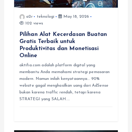
i
a2r
teknologi
May 18, 2026
o
102 views
Pilihan Alat Kecerdasan Buatan
n
Gratis Terbaik untuk
Produktivitas dan Monetisasi
Online
aktifia.com adalah platform digital yang
membantu Anda memahami strategi pemasaran
modern. Namun inilah kenyataannya… 90%
website gagal menghasilkan uang dari AdSense
bukan karena traffic rendah, tetapi karena
STRATEGI yang SALAH.…