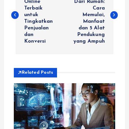
Online
Dari Rumah:
Terbaik
Cara
s
untuk
Memulai,
Tingkatkan
Manfaat
t
Penjualan
dan 5 Alat
dan
Pendukung
n
Konversi
yang Ampuh
a
v
Related Posts
i
g
a
t