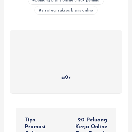
peluang bisnis online untuk pemula
strategi sukses bisnis online
a2r
P
Tips
20 Peluang
o
Promosi
Kerja Online