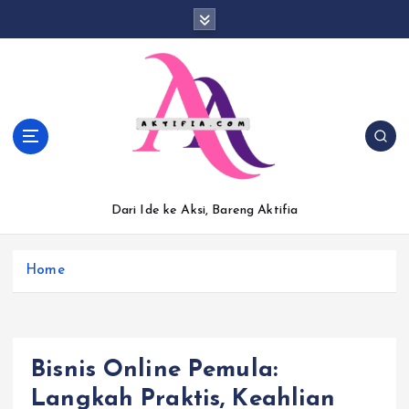
S
k
i
p
t
o
c
o
n
t
Dari Ide ke Aksi, Bareng Aktifia
e
n
t
Home
Bisnis Online Pemula:
Langkah Praktis, Keahlian