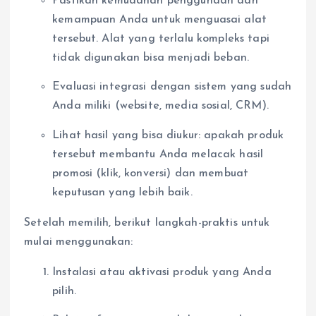
Pastikan kemudahan penggunaan dan
kemampuan Anda untuk menguasai alat
tersebut. Alat yang terlalu kompleks tapi
tidak digunakan bisa menjadi beban.
Evaluasi integrasi dengan sistem yang sudah
Anda miliki (website, media sosial, CRM).
Lihat hasil yang bisa diukur: apakah produk
tersebut membantu Anda melacak hasil
promosi (klik, konversi) dan membuat
keputusan yang lebih baik.
Setelah memilih, berikut langkah-praktis untuk
mulai menggunakan:
Instalasi atau aktivasi produk yang Anda
pilih.