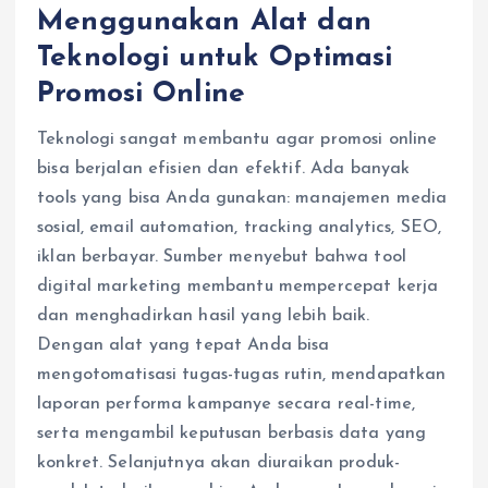
Menggunakan Alat dan
Teknologi untuk Optimasi
Promosi Online
Teknologi sangat membantu agar promosi online
bisa berjalan efisien dan efektif. Ada banyak
tools yang bisa Anda gunakan: manajemen media
sosial, email automation, tracking analytics, SEO,
iklan berbayar. Sumber menyebut bahwa tool
digital marketing membantu mempercepat kerja
dan menghadirkan hasil yang lebih baik.
Dengan alat yang tepat Anda bisa
mengotomatisasi tugas-tugas rutin, mendapatkan
laporan performa kampanye secara real-time,
serta mengambil keputusan berbasis data yang
konkret. Selanjutnya akan diuraikan produk-