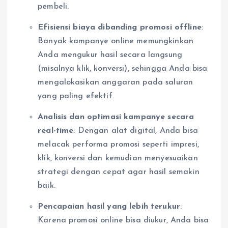
pembeli.
Efisiensi biaya dibanding promosi offline
:
Banyak kampanye online memungkinkan
Anda mengukur hasil secara langsung
(misalnya klik, konversi), sehingga Anda bisa
mengalokasikan anggaran pada saluran
yang paling efektif.
Analisis dan optimasi kampanye secara
real-time
: Dengan alat digital, Anda bisa
melacak performa promosi seperti impresi,
klik, konversi dan kemudian menyesuaikan
strategi dengan cepat agar hasil semakin
baik.
Pencapaian hasil yang lebih terukur
:
Karena promosi online bisa diukur, Anda bisa