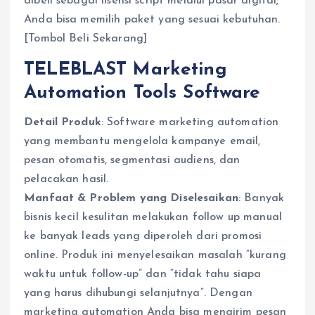
dibeli sebagai lisensi script melalui pasar digital;
Anda bisa memilih paket yang sesuai kebutuhan.
[Tombol Beli Sekarang]
TELEBLAST Marketing
Automation Tools Software
Detail Produk
: Software marketing automation
yang membantu mengelola kampanye email,
pesan otomatis, segmentasi audiens, dan
pelacakan hasil.
Manfaat & Problem yang Diselesaikan
: Banyak
bisnis kecil kesulitan melakukan follow up manual
ke banyak leads yang diperoleh dari promosi
online. Produk ini menyelesaikan masalah “kurang
waktu untuk follow-up” dan “tidak tahu siapa
yang harus dihubungi selanjutnya”. Dengan
marketing automation Anda bisa mengirim pesan