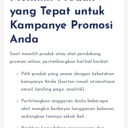
yang Tepat untuk
Kampanye Promosi
Anda
Saat memilih produk atau alat pendukung
promosi online, pertimbangkan hal-hal berikut:
Pilih produk yang sesuai dengan kebutuhan
kampanye Anda (konten visual, otomatisasi
email, landing page, analitik).
Perhitungkan anggaran Anda beberapa
alat mungkin berbayar langganan bulanan,
sedangkan lainnya sekali beli.