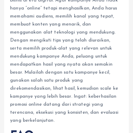
bisnis di era digital. Agar kampanye Anda tidak
hanya “online” tetapi menghasilkan, Anda harus
memahami audiens, memilih kanal yang tepat,
membuat konten yang menarik, dan
menggunakan alat teknologi yang mendukung.
Dengan mengikuti tips yang telah diuraikan,
serta memilih produk-alat yang relevan untuk
mendukung kampanye Anda, peluang untuk
mendapatkan hasil yang nyata akan semakin
besar. Mulailah dengan satu kampanye kecil,
gunakan salah satu produk yang
direkomendasikan, lihat hasil, kemudian scale ke
kampanye yang lebih besar. Ingat: keberhasilan
promosi online datang dari strategi yang
terencana, eksekusi yang konsisten, dan evaluasi
yang berkelanjutan.