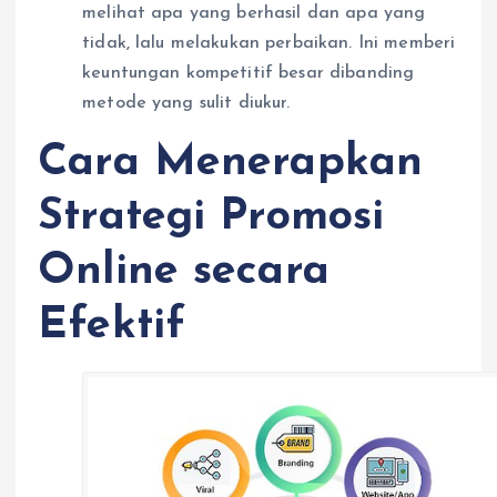
melihat apa yang berhasil dan apa yang
tidak, lalu melakukan perbaikan. Ini memberi
keuntungan kompetitif besar dibanding
metode yang sulit diukur.
Cara Menerapkan
Strategi Promosi
Online secara
Efektif