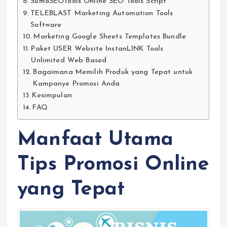
SumoSEOTools Online SEO Tools Script
TELEBLAST Marketing Automation Tools
Software
Marketing Google Sheets Templates Bundle
Paket USER Website InstanLINK Tools
Unlimited Web Based
Bagaimana Memilih Produk yang Tepat untuk
Kampanye Promosi Anda
Kesimpulan
FAQ
Manfaat Utama
Tips Promosi Online
yang Tepat