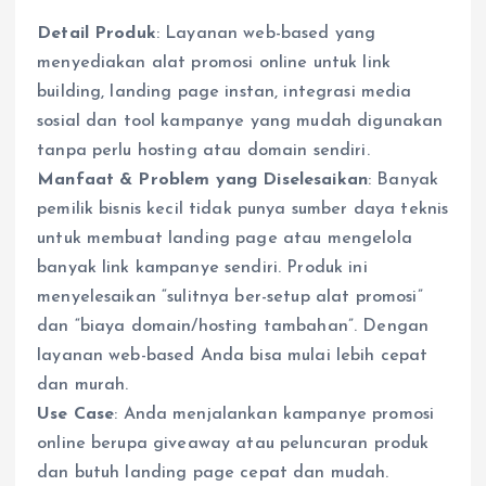
Detail Produk
: Layanan web-based yang
menyediakan alat promosi online untuk link
building, landing page instan, integrasi media
sosial dan tool kampanye yang mudah digunakan
tanpa perlu hosting atau domain sendiri.
Manfaat & Problem yang Diselesaikan
: Banyak
pemilik bisnis kecil tidak punya sumber daya teknis
untuk membuat landing page atau mengelola
banyak link kampanye sendiri. Produk ini
menyelesaikan “sulitnya ber-setup alat promosi”
dan “biaya domain/hosting tambahan”. Dengan
layanan web-based Anda bisa mulai lebih cepat
dan murah.
Use Case
: Anda menjalankan kampanye promosi
online berupa giveaway atau peluncuran produk
dan butuh landing page cepat dan mudah.