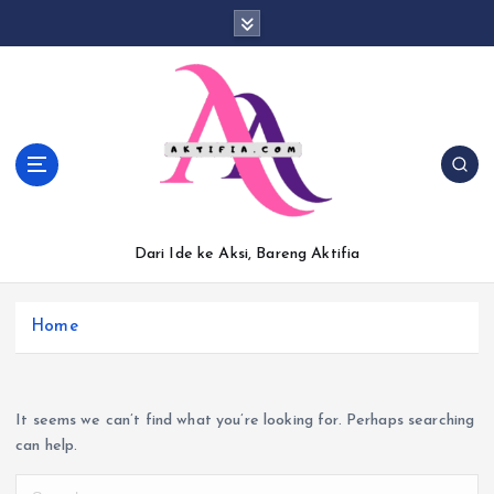
S
k
i
p
t
o
c
o
n
t
Dari Ide ke Aksi, Bareng Aktifia
e
n
t
Home
It seems we can’t find what you’re looking for. Perhaps searching
can help.
S