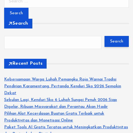
e
a
r
Search
c
h
f
Search
o
r
:
Recent Posts
Kebersamaan Warga Luhah Pemangku Rajo Warnai Tradisi
Pendirian Karamentang, Pertanda Kenduri Sko 2026 Semakin
Dekat
Sebulan Lagi, Kenduri Sko 6 Luhah Sungai Penuh 2026 Siap
Digelar, Ribuan Masyarakat dan Perantau Akan Hadir
Pilihan Alat Kecerdasan Buatan Gratis Terbaik untuk
Produktivitas dan Monetisasi Online
Paket Tools AI Gratis Teratas untuk Meningkatkan Produktivitas