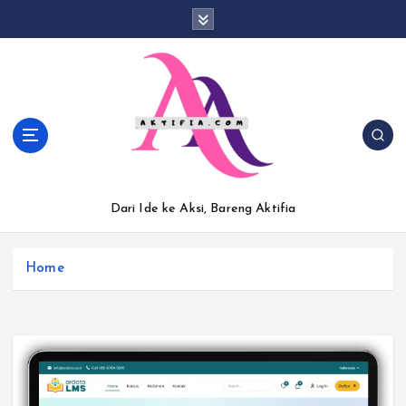
S
k
i
p
t
o
c
o
n
t
Dari Ide ke Aksi, Bareng Aktifia
e
n
t
Home