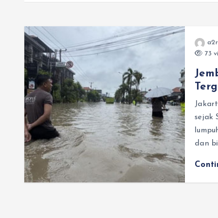
a2r
73 v
Jem
Ter
Jakart
sejak 
lumpu
dan bi
Cont