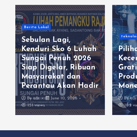
Berita Lokal
teknolo
Sebulan Lagi,
Kenduri Sko 6 Luhah
Pilih
Sungai Penuh 2026
Kece
Siap Digelar, Ribuan
Grati
Masyarakat dan
Prod
Perantau Akan Hadir
Mone
By
a2r
June 10, 2026
By
a2r
151 views
102 vi