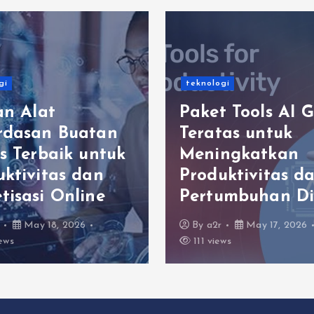
gi
teknologi
an Alat
Paket Tools AI G
rdasan Buatan
Teratas untuk
s Terbaik untuk
Meningkatkan
uktivitas dan
Produktivitas d
tisasi Online
Pertumbuhan Di
May 18, 2026
By
a2r
May 17, 2026
ews
111 views