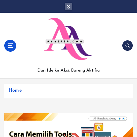
S
k
i
p
t
o
c
o
n
t
Dari Ide ke Aksi, Bareng Aktifia
e
n
t
Home