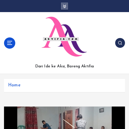
S
k
i
p
t
o
c
o
n
t
Dari Ide ke Aksi, Bareng Aktifia
e
n
t
Home