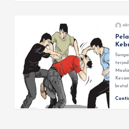
a2r
Pela
Kebu
Sunga
terjad
Maulan
Kecam
bruta
Cont