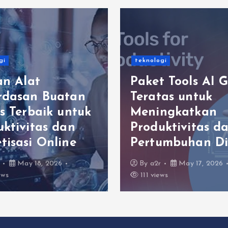
gi
teknologi
an Alat
Paket Tools AI G
rdasan Buatan
Teratas untuk
s Terbaik untuk
Meningkatkan
uktivitas dan
Produktivitas d
tisasi Online
Pertumbuhan Di
May 18, 2026
By
a2r
May 17, 2026
ews
111 views