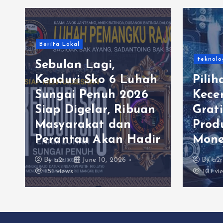
Berita Lokal
teknolo
Sebulan Lagi,
Kenduri Sko 6 Luhah
Pilih
Sungai Penuh 2026
Kece
Siap Digelar, Ribuan
Grati
Masyarakat dan
Prod
Perantau Akan Hadir
Mone
By
a2r
June 10, 2026
By
a2r
151 views
101 vi