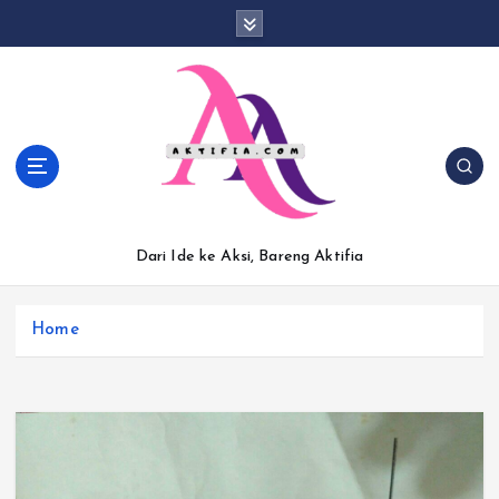
S
k
i
p
t
o
c
o
n
t
Dari Ide ke Aksi, Bareng Aktifia
e
n
t
Home