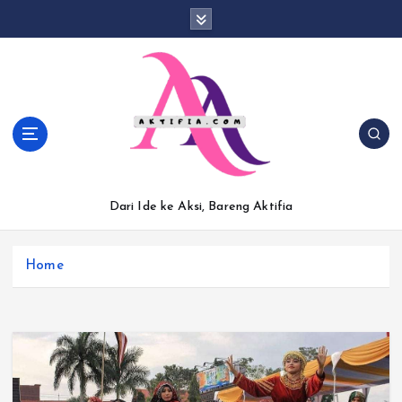
S
k
i
p
t
o
c
o
n
t
Dari Ide ke Aksi, Bareng Aktifia
e
n
t
Home