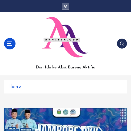
S
k
i
p
t
o
c
o
n
t
Dari Ide ke Aksi, Bareng Aktifia
e
n
t
Home