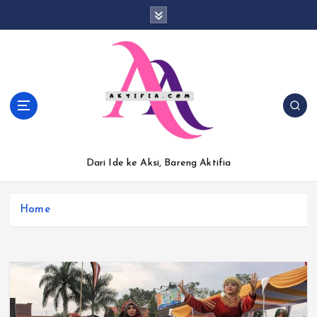
S
k
i
p
t
o
c
o
n
t
Dari Ide ke Aksi, Bareng Aktifia
e
n
t
Home