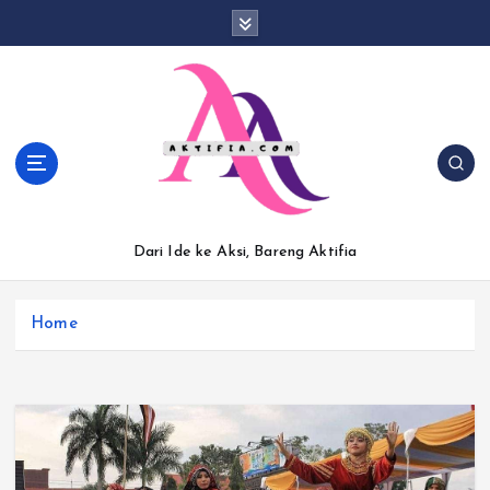
S
k
i
p
t
o
c
o
n
t
Dari Ide ke Aksi, Bareng Aktifia
e
n
t
Home