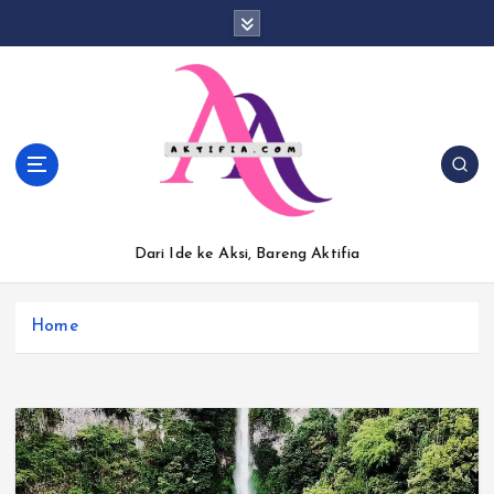
S
k
i
p
t
o
c
o
n
t
Dari Ide ke Aksi, Bareng Aktifia
e
n
t
Home